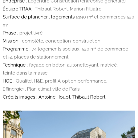
Entreprise :
Legendre Construction (entreprise générale)
Équipe TRAA :
Thibaut Robert, Marion Filliatre
Surface de plancher :
logements
5190 m² et commerces 520
m²
Phase :
projet livré
Mission :
complète, conception-construction
Programme :
74 logements sociaux, 520 m² de commerce
et 51 places de stationnement
Technique :
façade en béton autonettoyant, matricé,
teinté dans la masse
HQE :
Qualitel H&E, profil A option performance,
Effinergie+, Plan climat ville de Paris
Crédits images : Antoine Houot, Thibaut Robert